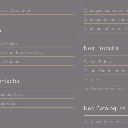
es en Décoration
Catalogue papiers pein
Catalogue tissus d’am
s
Catalogue peintures Lit
co Angers
Nos Produits
co Chambray-lès-Tours
éco Saumur
Papiers Peints
Tissus d’ameublement
ntacter
Peintures
Revêtements de Sols
Laurine Déco
ndez-vous
Nos Catalogues
Solutions Peintures