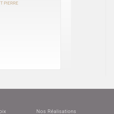
T PIERRE
oix
Nos Réalisations