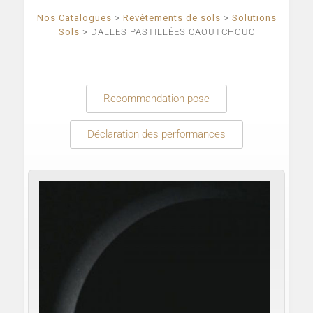
Nos Catalogues
>
Revêtements de sols
>
Solutions
Sols
>
DALLES PASTILLÉES CAOUTCHOUC
Recommandation pose
Déclaration des performances